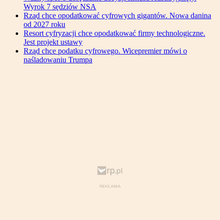
Wyrok 7 sędziów NSA
Rząd chce opodatkować cyfrowych gigantów. Nowa danina
od 2027 roku
Resort cyfryzacji chce opodatkować firmy technologiczne.
Jest projekt ustawy
Rząd chce podatku cyfrowego. Wicepremier mówi o
naśladowaniu Trumpa