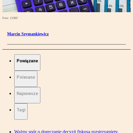
Foto: 123RF
Marcin Szymankiewicz
Powiązane
Polecane
Najnowsze
Tagi
Ważny spór o doręczanie decyzji fiskusa rozstrzygnięty.