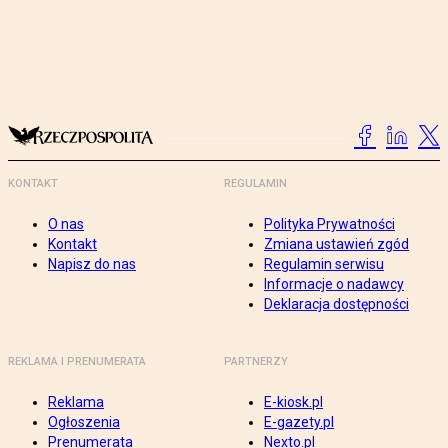
KONTAKT
REGULAMIN
O nas
Polityka Prywatności
Kontakt
Zmiana ustawień zgód
Napisz do nas
Regulamin serwisu
Informacje o nadawcy
Deklaracja dostępności
REKLAMA I PRENUMERATA
PARTNERZY
Reklama
E-kiosk.pl
Ogłoszenia
E-gazety.pl
Prenumerata
Nexto.pl