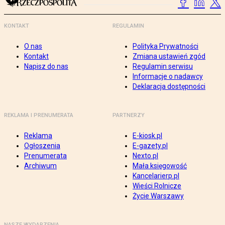
KONTAKT
REGULAMIN
O nas
Polityka Prywatności
Kontakt
Zmiana ustawień zgód
Napisz do nas
Regulamin serwisu
Informacje o nadawcy
Deklaracja dostępności
REKLAMA I PRENUMERATA
PARTNERZY
Reklama
E-kiosk.pl
Ogłoszenia
E-gazety.pl
Prenumerata
Nexto.pl
Archiwum
Mała księgowość
Kancelarierp.pl
Wieści Rolnicze
Życie Warszawy
NASZE WYDARZENIA