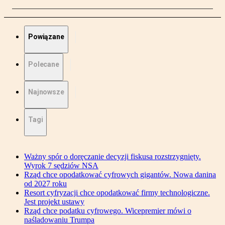
Powiązane
Polecane
Najnowsze
Tagi
Ważny spór o doręczanie decyzji fiskusa rozstrzygnięty.
Wyrok 7 sędziów NSA
Rząd chce opodatkować cyfrowych gigantów. Nowa danina
od 2027 roku
Resort cyfryzacji chce opodatkować firmy technologiczne.
Jest projekt ustawy
Rząd chce podatku cyfrowego. Wicepremier mówi o
naśladowaniu Trumpa