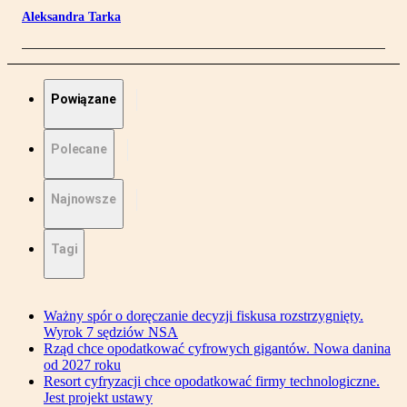
Aleksandra Tarka
Powiązane
Polecane
Najnowsze
Tagi
Ważny spór o doręczanie decyzji fiskusa rozstrzygnięty.
Wyrok 7 sędziów NSA
Rząd chce opodatkować cyfrowych gigantów. Nowa danina
od 2027 roku
Resort cyfryzacji chce opodatkować firmy technologiczne.
Jest projekt ustawy