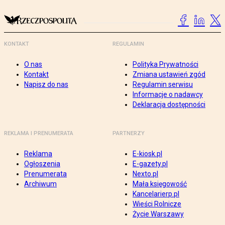
KONTAKT
REGULAMIN
O nas
Polityka Prywatności
Kontakt
Zmiana ustawień zgód
Napisz do nas
Regulamin serwisu
Informacje o nadawcy
Deklaracja dostępności
REKLAMA I PRENUMERATA
PARTNERZY
Reklama
E-kiosk.pl
Ogłoszenia
E-gazety.pl
Prenumerata
Nexto.pl
Archiwum
Mała księgowość
Kancelarierp.pl
Wieści Rolnicze
Życie Warszawy