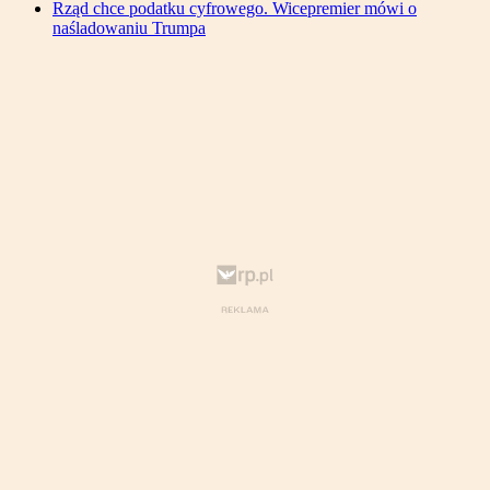
Rząd chce podatku cyfrowego. Wicepremier mówi o
naśladowaniu Trumpa