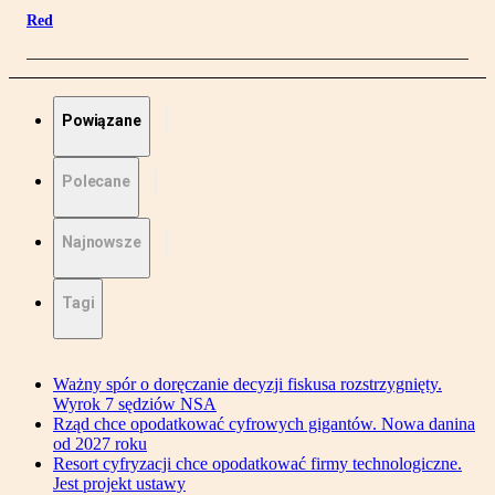
Red
Powiązane
Polecane
Najnowsze
Tagi
Ważny spór o doręczanie decyzji fiskusa rozstrzygnięty.
Wyrok 7 sędziów NSA
Rząd chce opodatkować cyfrowych gigantów. Nowa danina
od 2027 roku
Resort cyfryzacji chce opodatkować firmy technologiczne.
Jest projekt ustawy