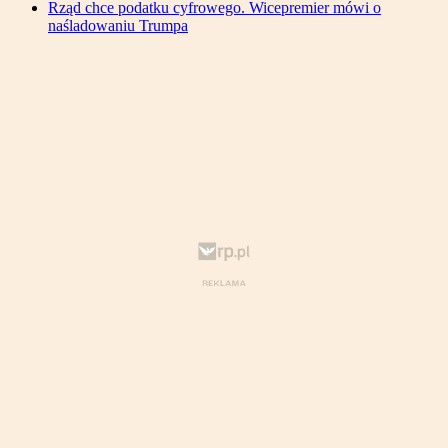
Rząd chce podatku cyfrowego. Wicepremier mówi o
naśladowaniu Trumpa