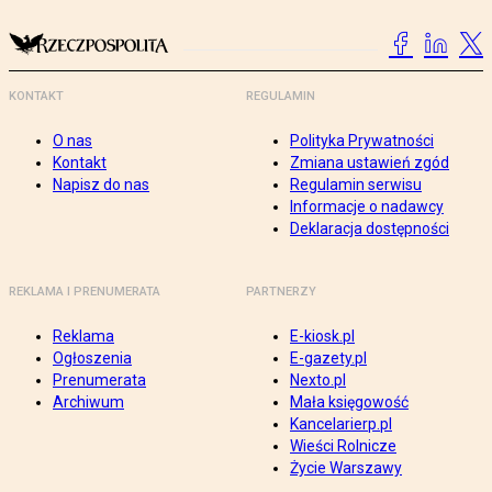
KONTAKT
REGULAMIN
O nas
Polityka Prywatności
Kontakt
Zmiana ustawień zgód
Napisz do nas
Regulamin serwisu
Informacje o nadawcy
Deklaracja dostępności
REKLAMA I PRENUMERATA
PARTNERZY
Reklama
E-kiosk.pl
Ogłoszenia
E-gazety.pl
Prenumerata
Nexto.pl
Archiwum
Mała księgowość
Kancelarierp.pl
Wieści Rolnicze
Życie Warszawy