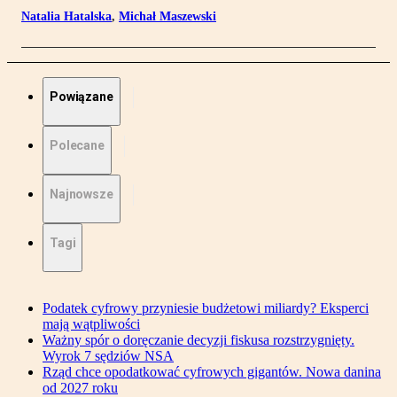
Natalia Hatalska
,
Michał Maszewski
Powiązane
Polecane
Najnowsze
Tagi
Podatek cyfrowy przyniesie budżetowi miliardy? Eksperci
mają wątpliwości
Ważny spór o doręczanie decyzji fiskusa rozstrzygnięty.
Wyrok 7 sędziów NSA
Rząd chce opodatkować cyfrowych gigantów. Nowa danina
od 2027 roku