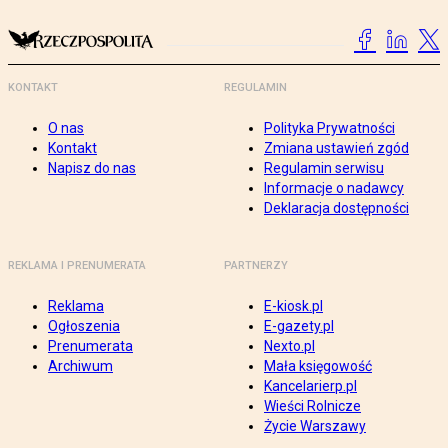
KONTAKT
REGULAMIN
O nas
Polityka Prywatności
Kontakt
Zmiana ustawień zgód
Napisz do nas
Regulamin serwisu
Informacje o nadawcy
Deklaracja dostępności
REKLAMA I PRENUMERATA
PARTNERZY
Reklama
E-kiosk.pl
Ogłoszenia
E-gazety.pl
Prenumerata
Nexto.pl
Archiwum
Mała księgowość
Kancelarierp.pl
Wieści Rolnicze
Życie Warszawy