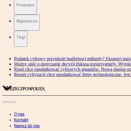
Polecane
Najnowsze
Tagi
Podatek cyfrowy przyniesie budżetowi miliardy? Eksperci maj
Ważny spór o doręczanie decyzji fiskusa rozstrzygnięty. Wyr
Rząd chce opodatkować cyfrowych gigantów. Nowa danina od
Resort cyfryzacji chce opodatkować firmy technologiczne. Jest
KONTAKT
O nas
Kontakt
Napisz do nas