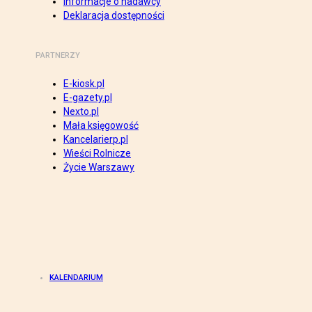
Informacje o nadawcy
Deklaracja dostępności
PARTNERZY
E-kiosk.pl
E-gazety.pl
Nexto.pl
Mała księgowość
Kancelarierp.pl
Wieści Rolnicze
Życie Warszawy
KALENDARIUM