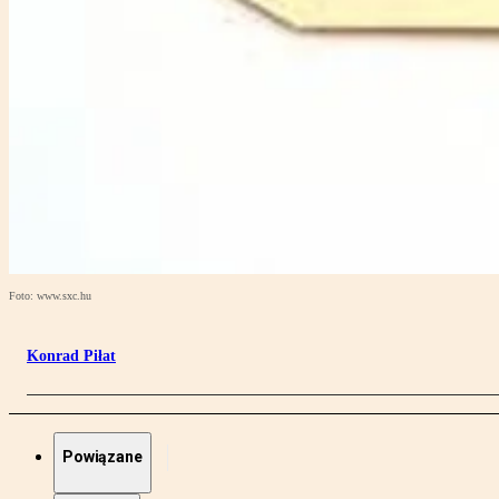
Foto: www.sxc.hu
Konrad Piłat
Powiązane