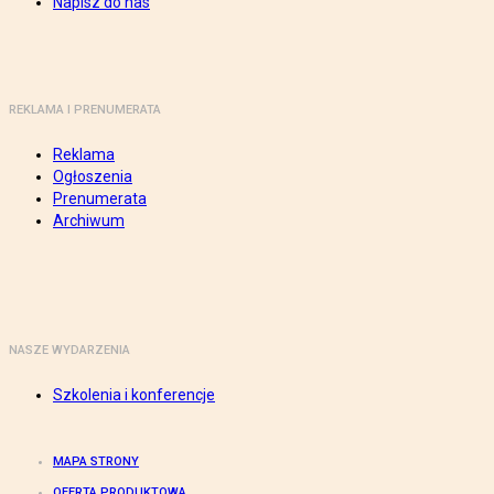
Napisz do nas
REKLAMA I PRENUMERATA
Reklama
Ogłoszenia
Prenumerata
Archiwum
NASZE WYDARZENIA
Szkolenia i konferencje
MAPA STRONY
OFERTA PRODUKTOWA