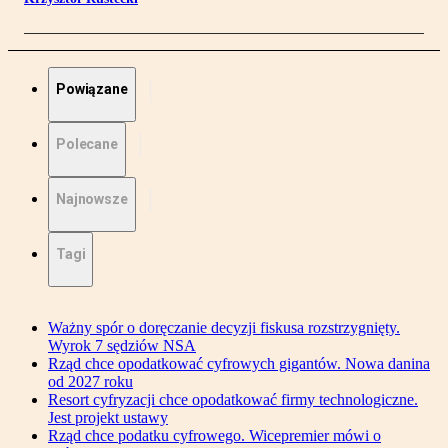
Powiązane
Polecane
Najnowsze
Tagi
Ważny spór o doręczanie decyzji fiskusa rozstrzygnięty.
Wyrok 7 sędziów NSA
Rząd chce opodatkować cyfrowych gigantów. Nowa danina
od 2027 roku
Resort cyfryzacji chce opodatkować firmy technologiczne.
Jest projekt ustawy
Rząd chce podatku cyfrowego. Wicepremier mówi o