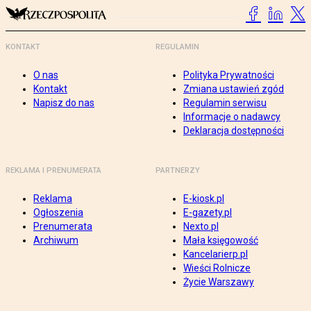
KONTAKT
REGULAMIN
O nas
Polityka Prywatności
Kontakt
Zmiana ustawień zgód
Napisz do nas
Regulamin serwisu
Informacje o nadawcy
Deklaracja dostępności
REKLAMA I PRENUMERATA
PARTNERZY
Reklama
E-kiosk.pl
Ogłoszenia
E-gazety.pl
Prenumerata
Nexto.pl
Archiwum
Mała księgowość
Kancelarierp.pl
Wieści Rolnicze
Życie Warszawy