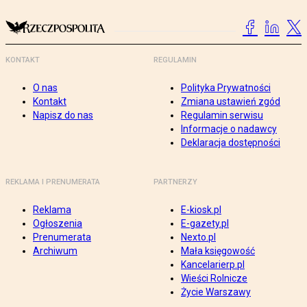
KONTAKT
REGULAMIN
O nas
Polityka Prywatności
Kontakt
Zmiana ustawień zgód
Napisz do nas
Regulamin serwisu
Informacje o nadawcy
Deklaracja dostępności
REKLAMA I PRENUMERATA
PARTNERZY
Reklama
E-kiosk.pl
Ogłoszenia
E-gazety.pl
Prenumerata
Nexto.pl
Archiwum
Mała księgowość
Kancelarierp.pl
Wieści Rolnicze
Życie Warszawy