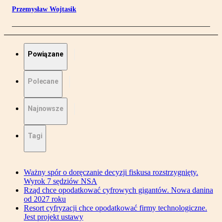
Przemysław Wojtasik
Powiązane
Polecane
Najnowsze
Tagi
Ważny spór o doręczanie decyzji fiskusa rozstrzygnięty.
Wyrok 7 sędziów NSA
Rząd chce opodatkować cyfrowych gigantów. Nowa danina
od 2027 roku
Resort cyfryzacji chce opodatkować firmy technologiczne.
Jest projekt ustawy