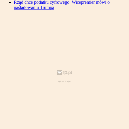
Rząd chce podatku cyfrowego. Wicepremier mówi o
naśladowaniu Trumpa