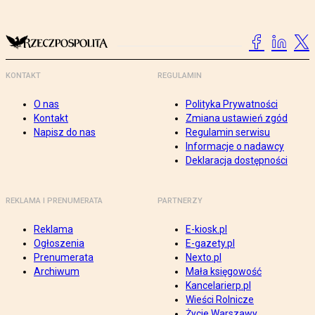
KONTAKT
REGULAMIN
O nas
Polityka Prywatności
Kontakt
Zmiana ustawień zgód
Napisz do nas
Regulamin serwisu
Informacje o nadawcy
Deklaracja dostępności
REKLAMA I PRENUMERATA
PARTNERZY
Reklama
E-kiosk.pl
Ogłoszenia
E-gazety.pl
Prenumerata
Nexto.pl
Archiwum
Mała księgowość
Kancelarierp.pl
Wieści Rolnicze
Życie Warszawy