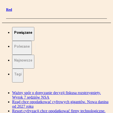
Red
Powiązane
Polecane
Najnowsze
Tagi
Ważny spór o doręczanie decyzji fiskusa rozstrzygnięty.
Wyrok 7 sędziów NSA
Rząd chce opodatkować cyfrowych gigantów. Nowa danina
od 2027 roku
Resort cyfryzacji chce opodatkować firmy technologiczne.