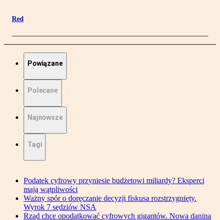
Red
Powiązane
Polecane
Najnowsze
Tagi
Podatek cyfrowy przyniesie budżetowi miliardy? Eksperci
mają wątpliwości
Ważny spór o doręczanie decyzji fiskusa rozstrzygnięty.
Wyrok 7 sędziów NSA
Rząd chce opodatkować cyfrowych gigantów. Nowa danina