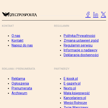
KONTAKT
REGULAMIN
O nas
Polityka Prywatności
Kontakt
Zmiana ustawień zgód
Napisz do nas
Regulamin serwisu
Informacje o nadawcy
Deklaracja dostępności
REKLAMA I PRENUMERATA
PARTNERZY
Reklama
E-kiosk.pl
Ogłoszenia
E-gazety.pl
Prenumerata
Nexto.pl
Archiwum
Mała księgowość
Kancelarierp.pl
Wieści Rolnicze
Życie Warszawy