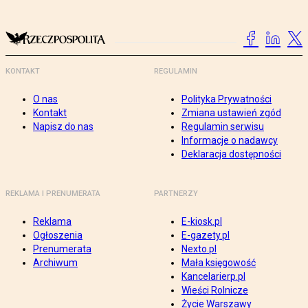
KONTAKT
REGULAMIN
O nas
Polityka Prywatności
Kontakt
Zmiana ustawień zgód
Napisz do nas
Regulamin serwisu
Informacje o nadawcy
Deklaracja dostępności
REKLAMA I PRENUMERATA
PARTNERZY
Reklama
E-kiosk.pl
Ogłoszenia
E-gazety.pl
Prenumerata
Nexto.pl
Archiwum
Mała księgowość
Kancelarierp.pl
Wieści Rolnicze
Życie Warszawy