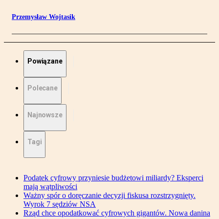
Przemysław Wojtasik
Powiązane
Polecane
Najnowsze
Tagi
Podatek cyfrowy przyniesie budżetowi miliardy? Eksperci
mają wątpliwości
Ważny spór o doręczanie decyzji fiskusa rozstrzygnięty.
Wyrok 7 sędziów NSA
Rząd chce opodatkować cyfrowych gigantów. Nowa danina