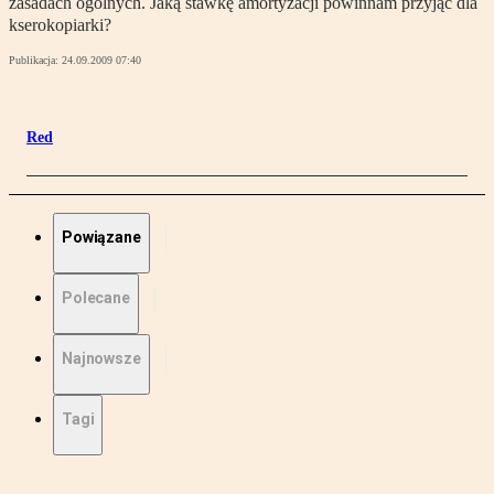
zasadach ogólnych. Jaką stawkę amortyzacji powinnam przyjąć dla
kserokopiarki?
Publikacja:
24.09.2009 07:40
Red
Powiązane
Polecane
Najnowsze
Tagi