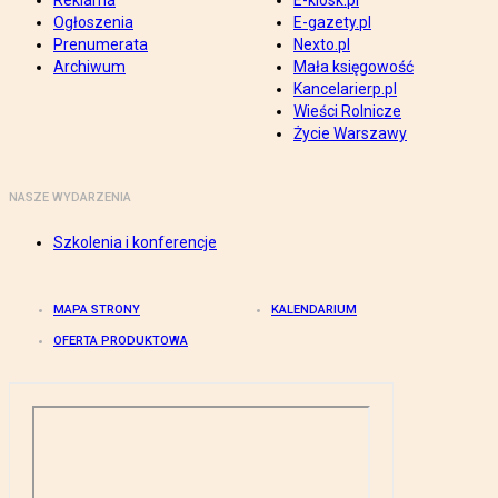
Reklama
E-kiosk.pl
Ogłoszenia
E-gazety.pl
Prenumerata
Nexto.pl
Archiwum
Mała księgowość
Kancelarierp.pl
Wieści Rolnicze
Życie Warszawy
NASZE WYDARZENIA
Szkolenia i konferencje
MAPA STRONY
KALENDARIUM
OFERTA PRODUKTOWA