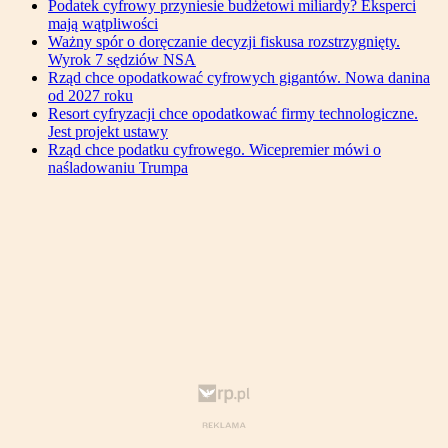
Podatek cyfrowy przyniesie budżetowi miliardy? Eksperci
mają wątpliwości
Ważny spór o doręczanie decyzji fiskusa rozstrzygnięty.
Wyrok 7 sędziów NSA
Rząd chce opodatkować cyfrowych gigantów. Nowa danina
od 2027 roku
Resort cyfryzacji chce opodatkować firmy technologiczne.
Jest projekt ustawy
Rząd chce podatku cyfrowego. Wicepremier mówi o
naśladowaniu Trumpa