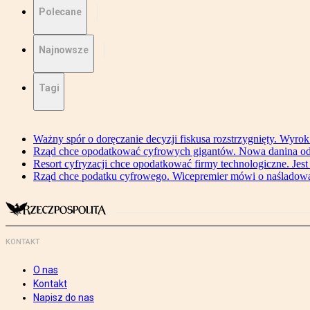
Polecane
Najnowsze
Tagi
Ważny spór o doręczanie decyzji fiskusa rozstrzygnięty. Wyr
Rząd chce opodatkować cyfrowych gigantów. Nowa danina od
Resort cyfryzacji chce opodatkować firmy technologiczne. Jest
Rząd chce podatku cyfrowego. Wicepremier mówi o naśladow
KONTAKT
O nas
Kontakt
Napisz do nas