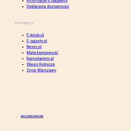
Informacje o nadawcy
Deklaracja dostępności
PARTNERZY
E-kiosk.pl
E-gazety.pl
Nexto.pl
Mała księgowość
Kancelarierp.pl
Wieści Rolnicze
Życie Warszawy
KALENDARIUM