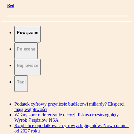
Red
Powiązane
Polecane
Najnowsze
Tagi
Podatek cyfrowy przyniesie budżetowi miliardy? Eksperci
mają wątpliwości
Ważny spór o doręczanie decyzji fiskusa rozstrzygnięty.
Wyrok 7 sędziów NSA
Rząd chce opodatkować cyfrowych gigantów. Nowa danina
od 2027 roku