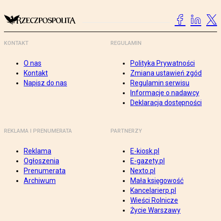
KONTAKT
REGULAMIN
O nas
Polityka Prywatności
Kontakt
Zmiana ustawień zgód
Napisz do nas
Regulamin serwisu
Informacje o nadawcy
Deklaracja dostępności
REKLAMA I PRENUMERATA
PARTNERZY
Reklama
E-kiosk.pl
Ogłoszenia
E-gazety.pl
Prenumerata
Nexto.pl
Archiwum
Mała księgowość
Kancelarierp.pl
Wieści Rolnicze
Życie Warszawy