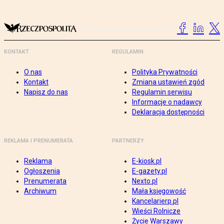
KONTAKT
REGULAMIN
O nas
Polityka Prywatności
Kontakt
Zmiana ustawień zgód
Napisz do nas
Regulamin serwisu
Informacje o nadawcy
Deklaracja dostępności
REKLAMA I PRENUMERATA
PARTNERZY
Reklama
E-kiosk.pl
Ogłoszenia
E-gazety.pl
Prenumerata
Nexto.pl
Archiwum
Mała księgowość
Kancelarierp.pl
Wieści Rolnicze
Życie Warszawy