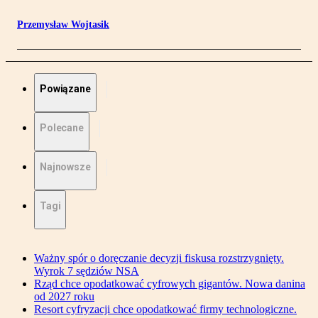
Przemysław Wojtasik
Powiązane
Polecane
Najnowsze
Tagi
Ważny spór o doręczanie decyzji fiskusa rozstrzygnięty.
Wyrok 7 sędziów NSA
Rząd chce opodatkować cyfrowych gigantów. Nowa danina
od 2027 roku
Resort cyfryzacji chce opodatkować firmy technologiczne.