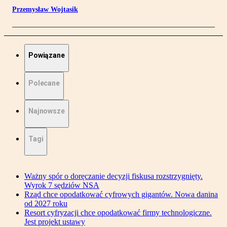
Przemysław Wojtasik
Powiązane
Polecane
Najnowsze
Tagi
Ważny spór o doręczanie decyzji fiskusa rozstrzygnięty.
Wyrok 7 sędziów NSA
Rząd chce opodatkować cyfrowych gigantów. Nowa danina
od 2027 roku
Resort cyfryzacji chce opodatkować firmy technologiczne.
Jest projekt ustawy