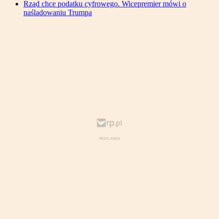
Rząd chce podatku cyfrowego. Wicepremier mówi o
naśladowaniu Trumpa