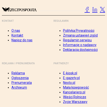
KONTAKT
REGULAMIN
O nas
Polityka Prywatności
Kontakt
Zmiana ustawień zgód
Napisz do nas
Regulamin serwisu
Informacje o nadawcy
Deklaracja dostępności
REKLAMA I PRENUMERATA
PARTNERZY
Reklama
E-kiosk.pl
Ogłoszenia
E-gazety.pl
Prenumerata
Nexto.pl
Archiwum
Mała księgowość
Kancelarierp.pl
Wieści Rolnicze
Życie Warszawy