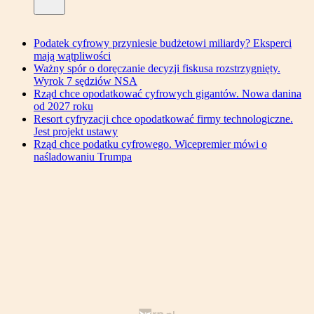
Podatek cyfrowy przyniesie budżetowi miliardy? Eksperci
mają wątpliwości
Ważny spór o doręczanie decyzji fiskusa rozstrzygnięty.
Wyrok 7 sędziów NSA
Rząd chce opodatkować cyfrowych gigantów. Nowa danina
od 2027 roku
Resort cyfryzacji chce opodatkować firmy technologiczne.
Jest projekt ustawy
Rząd chce podatku cyfrowego. Wicepremier mówi o
naśladowaniu Trumpa