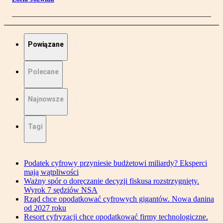
Powiązane
Polecane
Najnowsze
Tagi
Podatek cyfrowy przyniesie budżetowi miliardy? Eksperci
mają wątpliwości
Ważny spór o doręczanie decyzji fiskusa rozstrzygnięty.
Wyrok 7 sędziów NSA
Rząd chce opodatkować cyfrowych gigantów. Nowa danina
od 2027 roku
Resort cyfryzacji chce opodatkować firmy technologiczne.