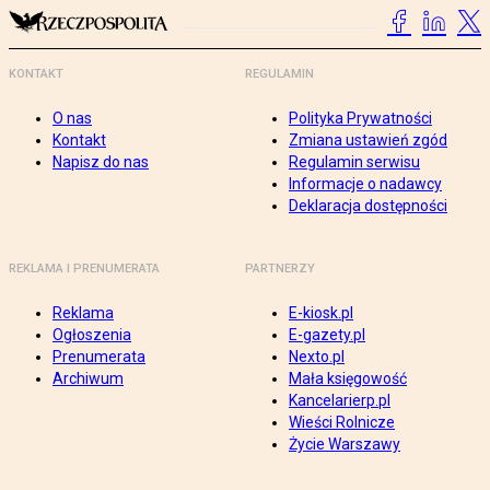
KONTAKT
REGULAMIN
O nas
Polityka Prywatności
Kontakt
Zmiana ustawień zgód
Napisz do nas
Regulamin serwisu
Informacje o nadawcy
Deklaracja dostępności
REKLAMA I PRENUMERATA
PARTNERZY
Reklama
E-kiosk.pl
Ogłoszenia
E-gazety.pl
Prenumerata
Nexto.pl
Archiwum
Mała księgowość
Kancelarierp.pl
Wieści Rolnicze
Życie Warszawy