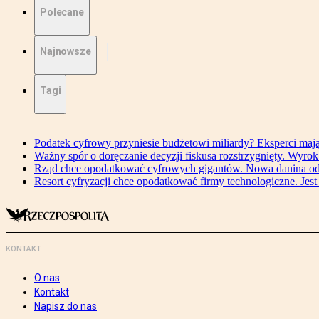
Polecane
Najnowsze
Tagi
Podatek cyfrowy przyniesie budżetowi miliardy? Eksperci maj
Ważny spór o doręczanie decyzji fiskusa rozstrzygnięty. Wyr
Rząd chce opodatkować cyfrowych gigantów. Nowa danina od
Resort cyfryzacji chce opodatkować firmy technologiczne. Jest
KONTAKT
O nas
Kontakt
Napisz do nas