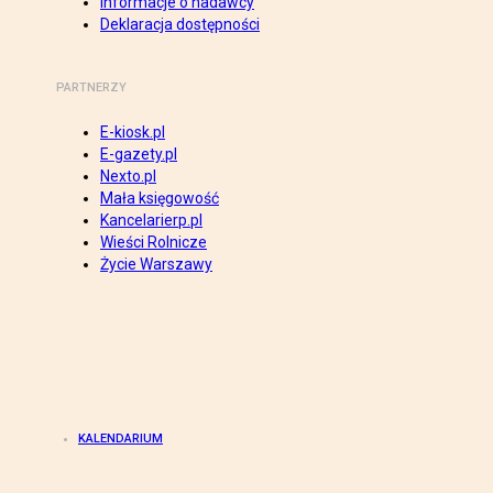
Informacje o nadawcy
Deklaracja dostępności
PARTNERZY
E-kiosk.pl
E-gazety.pl
Nexto.pl
Mała księgowość
Kancelarierp.pl
Wieści Rolnicze
Życie Warszawy
KALENDARIUM