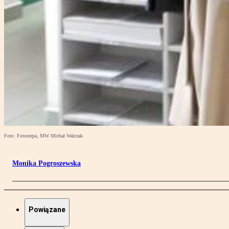
Foto: Fotorzepa, MW Michał Walczak
Monika Pogroszewska
Powiązane