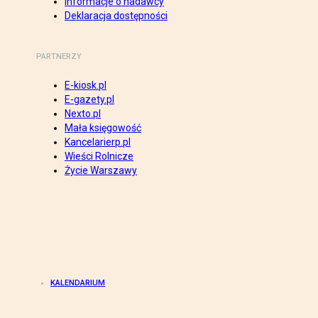
Informacje o nadawcy
Deklaracja dostępności
PARTNERZY
E-kiosk.pl
E-gazety.pl
Nexto.pl
Mała księgowość
Kancelarierp.pl
Wieści Rolnicze
Życie Warszawy
KALENDARIUM