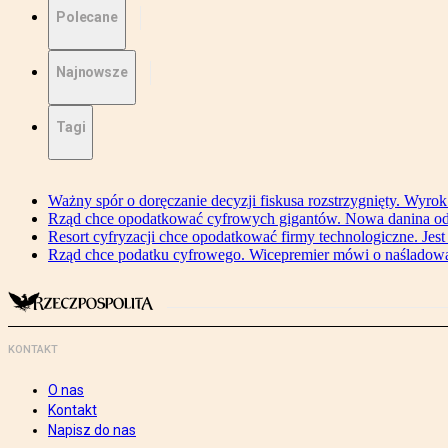
Polecane
Najnowsze
Tagi
Ważny spór o doręczanie decyzji fiskusa rozstrzygnięty. Wyr
Rząd chce opodatkować cyfrowych gigantów. Nowa danina od
Resort cyfryzacji chce opodatkować firmy technologiczne. Jest
Rząd chce podatku cyfrowego. Wicepremier mówi o naśladow
KONTAKT
O nas
Kontakt
Napisz do nas