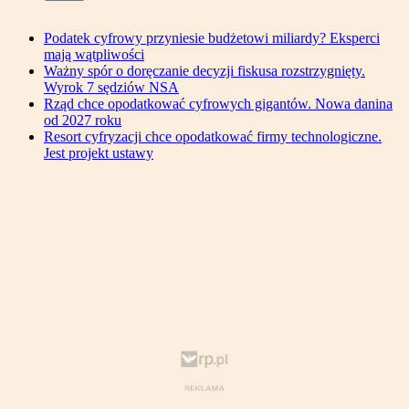
Podatek cyfrowy przyniesie budżetowi miliardy? Eksperci
mają wątpliwości
Ważny spór o doręczanie decyzji fiskusa rozstrzygnięty.
Wyrok 7 sędziów NSA
Rząd chce opodatkować cyfrowych gigantów. Nowa danina
od 2027 roku
Resort cyfryzacji chce opodatkować firmy technologiczne.
Jest projekt ustawy