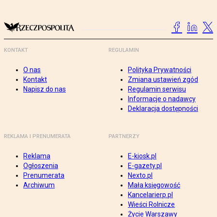
KONTAKT
REGULAMIN
O nas
Polityka Prywatności
Kontakt
Zmiana ustawień zgód
Napisz do nas
Regulamin serwisu
Informacje o nadawcy
Deklaracja dostępności
REKLAMA I PRENUMERATA
PARTNERZY
Reklama
E-kiosk.pl
Ogłoszenia
E-gazety.pl
Prenumerata
Nexto.pl
Archiwum
Mała księgowość
Kancelarierp.pl
Wieści Rolnicze
Życie Warszawy