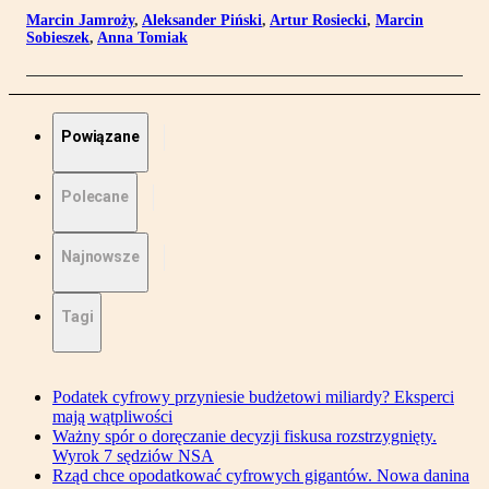
Marcin Jamroży
,
Aleksander Piński
,
Artur Rosiecki
,
Marcin
Sobieszek
,
Anna Tomiak
Powiązane
Polecane
Najnowsze
Tagi
Podatek cyfrowy przyniesie budżetowi miliardy? Eksperci
mają wątpliwości
Ważny spór o doręczanie decyzji fiskusa rozstrzygnięty.
Wyrok 7 sędziów NSA
Rząd chce opodatkować cyfrowych gigantów. Nowa danina