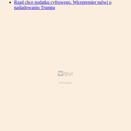
Rząd chce podatku cyfrowego. Wicepremier mówi o
naśladowaniu Trumpa