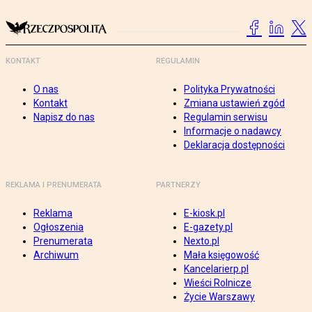
KONTAKT
REGULAMIN
O nas
Polityka Prywatności
Kontakt
Zmiana ustawień zgód
Napisz do nas
Regulamin serwisu
Informacje o nadawcy
Deklaracja dostępności
REKLAMA I PRENUMERATA
PARTNERZY
Reklama
E-kiosk.pl
Ogłoszenia
E-gazety.pl
Prenumerata
Nexto.pl
Archiwum
Mała księgowość
Kancelarierp.pl
Wieści Rolnicze
Życie Warszawy