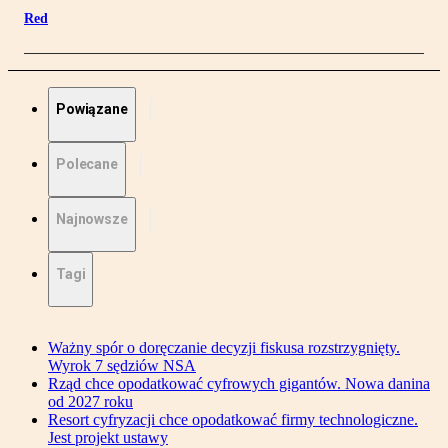
Red
Powiązane
Polecane
Najnowsze
Tagi
Ważny spór o doręczanie decyzji fiskusa rozstrzygnięty.
Wyrok 7 sędziów NSA
Rząd chce opodatkować cyfrowych gigantów. Nowa danina
od 2027 roku
Resort cyfryzacji chce opodatkować firmy technologiczne.
Jest projekt ustawy