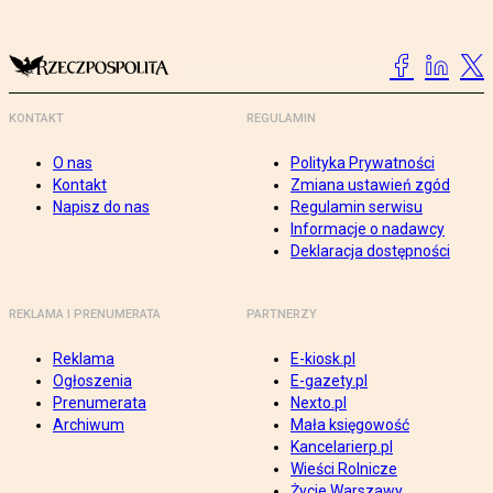
KONTAKT
REGULAMIN
O nas
Polityka Prywatności
Kontakt
Zmiana ustawień zgód
Napisz do nas
Regulamin serwisu
Informacje o nadawcy
Deklaracja dostępności
REKLAMA I PRENUMERATA
PARTNERZY
Reklama
E-kiosk.pl
Ogłoszenia
E-gazety.pl
Prenumerata
Nexto.pl
Archiwum
Mała księgowość
Kancelarierp.pl
Wieści Rolnicze
Życie Warszawy