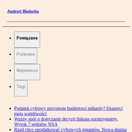
Andrzej Biedacha
Powiązane
Polecane
Najnowsze
Tagi
Podatek cyfrowy przyniesie budżetowi miliardy? Eksperci
mają wątpliwości
Ważny spór o doręczanie decyzji fiskusa rozstrzygnięty.
Wyrok 7 sędziów NSA
Rząd chce opodatkować cyfrowych gigantów. Nowa danina