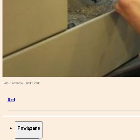
Foto: Fotorzepa, Darek Golik
Red
Powiązane