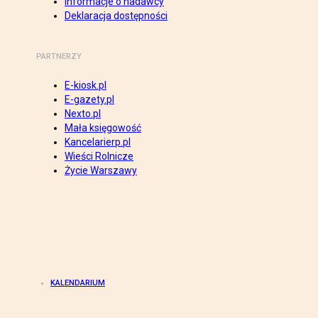
Informacje o nadawcy
Deklaracja dostępności
PARTNERZY
E-kiosk.pl
E-gazety.pl
Nexto.pl
Mała księgowość
Kancelarierp.pl
Wieści Rolnicze
Życie Warszawy
KALENDARIUM