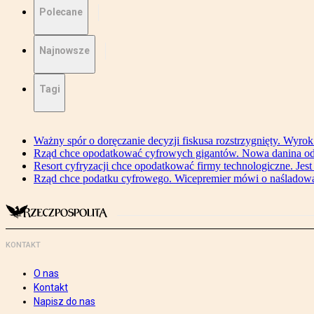
Polecane
Najnowsze
Tagi
Ważny spór o doręczanie decyzji fiskusa rozstrzygnięty. Wyr
Rząd chce opodatkować cyfrowych gigantów. Nowa danina od
Resort cyfryzacji chce opodatkować firmy technologiczne. Jest
Rząd chce podatku cyfrowego. Wicepremier mówi o naśladow
KONTAKT
O nas
Kontakt
Napisz do nas