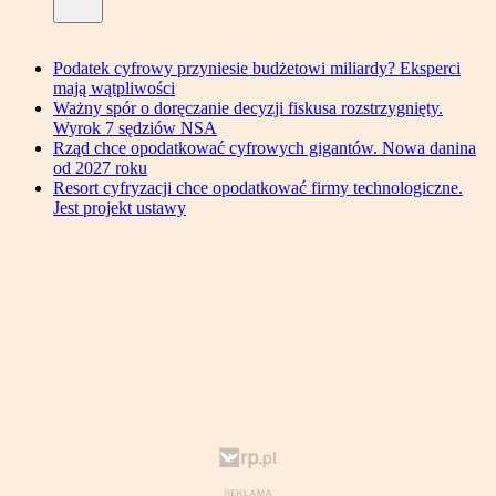
Podatek cyfrowy przyniesie budżetowi miliardy? Eksperci
mają wątpliwości
Ważny spór o doręczanie decyzji fiskusa rozstrzygnięty.
Wyrok 7 sędziów NSA
Rząd chce opodatkować cyfrowych gigantów. Nowa danina
od 2027 roku
Resort cyfryzacji chce opodatkować firmy technologiczne.
Jest projekt ustawy