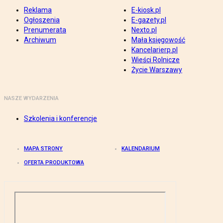
Reklama
E-kiosk.pl
Ogłoszenia
E-gazety.pl
Prenumerata
Nexto.pl
Archiwum
Mała księgowość
Kancelarierp.pl
Wieści Rolnicze
Życie Warszawy
NASZE WYDARZENIA
Szkolenia i konferencje
MAPA STRONY
KALENDARIUM
OFERTA PRODUKTOWA