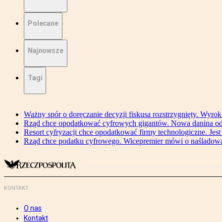
Polecane
Najnowsze
Tagi
Ważny spór o doręczanie decyzji fiskusa rozstrzygnięty. Wyr
Rząd chce opodatkować cyfrowych gigantów. Nowa danina od
Resort cyfryzacji chce opodatkować firmy technologiczne. Jest
Rząd chce podatku cyfrowego. Wicepremier mówi o naśladow
KONTAKT
O nas
Kontakt