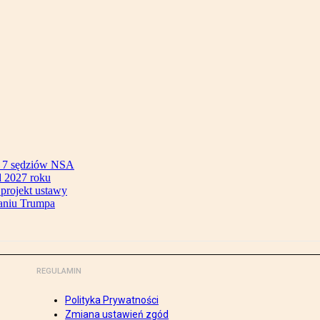
ok 7 sędziów NSA
 2027 roku
 projekt ustawy
aniu Trumpa
REGULAMIN
Polityka Prywatności
Zmiana ustawień zgód