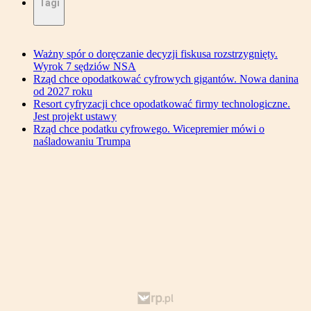
Tagi
Ważny spór o doręczanie decyzji fiskusa rozstrzygnięty.
Wyrok 7 sędziów NSA
Rząd chce opodatkować cyfrowych gigantów. Nowa danina
od 2027 roku
Resort cyfryzacji chce opodatkować firmy technologiczne.
Jest projekt ustawy
Rząd chce podatku cyfrowego. Wicepremier mówi o
naśladowaniu Trumpa