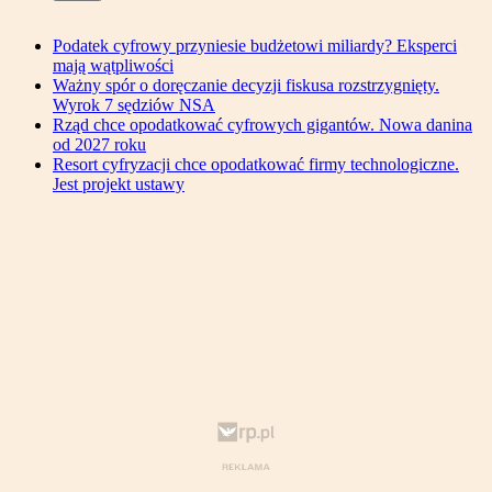
Podatek cyfrowy przyniesie budżetowi miliardy? Eksperci
mają wątpliwości
Ważny spór o doręczanie decyzji fiskusa rozstrzygnięty.
Wyrok 7 sędziów NSA
Rząd chce opodatkować cyfrowych gigantów. Nowa danina
od 2027 roku
Resort cyfryzacji chce opodatkować firmy technologiczne.
Jest projekt ustawy