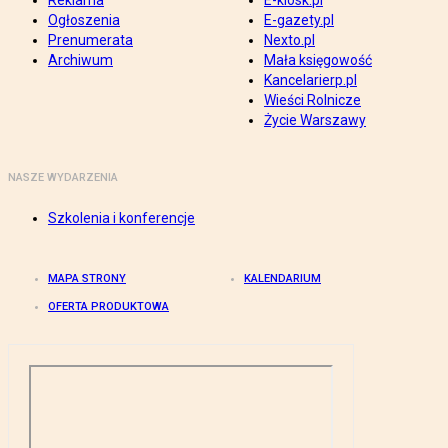
Reklama
E-kiosk.pl
Ogłoszenia
E-gazety.pl
Prenumerata
Nexto.pl
Archiwum
Mała księgowość
Kancelarierp.pl
Wieści Rolnicze
Życie Warszawy
NASZE WYDARZENIA
Szkolenia i konferencje
MAPA STRONY
KALENDARIUM
OFERTA PRODUKTOWA