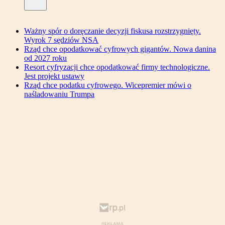
Ważny spór o doręczanie decyzji fiskusa rozstrzygnięty.
Wyrok 7 sędziów NSA
Rząd chce opodatkować cyfrowych gigantów. Nowa danina
od 2027 roku
Resort cyfryzacji chce opodatkować firmy technologiczne.
Jest projekt ustawy
Rząd chce podatku cyfrowego. Wicepremier mówi o
naśladowaniu Trumpa