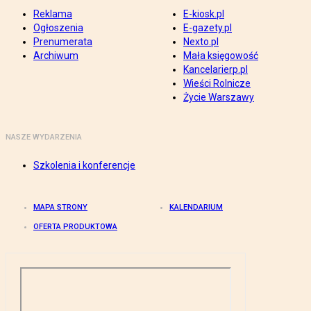
Reklama
E-kiosk.pl
Ogłoszenia
E-gazety.pl
Prenumerata
Nexto.pl
Archiwum
Mała księgowość
Kancelarierp.pl
Wieści Rolnicze
Życie Warszawy
NASZE WYDARZENIA
Szkolenia i konferencje
MAPA STRONY
KALENDARIUM
OFERTA PRODUKTOWA