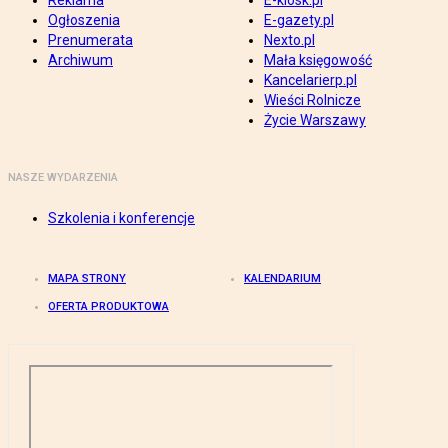
Reklama
E-kiosk.pl
Ogłoszenia
E-gazety.pl
Prenumerata
Nexto.pl
Archiwum
Mała księgowość
Kancelarierp.pl
Wieści Rolnicze
Życie Warszawy
NASZE WYDARZENIA
Szkolenia i konferencje
MAPA STRONY
KALENDARIUM
OFERTA PRODUKTOWA