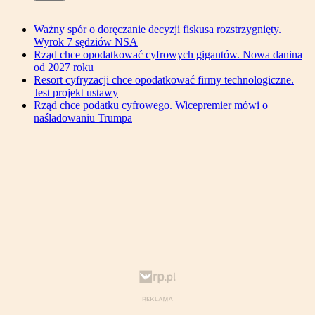
Ważny spór o doręczanie decyzji fiskusa rozstrzygnięty.
Wyrok 7 sędziów NSA
Rząd chce opodatkować cyfrowych gigantów. Nowa danina
od 2027 roku
Resort cyfryzacji chce opodatkować firmy technologiczne.
Jest projekt ustawy
Rząd chce podatku cyfrowego. Wicepremier mówi o
naśladowaniu Trumpa