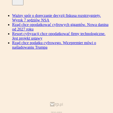
Ważny spór o doręczanie decyzji fiskusa rozstrzygnięty.
Wyrok 7 sędziów NSA
Rząd chce opodatkować cyfrowych gigantów. Nowa danina
od 2027 roku
Resort cyfryzacji chce opodatkować firmy technologiczne.
Jest projekt ustawy
Rząd chce podatku cyfrowego. Wicepremier mówi o
naśladowaniu Trumpa