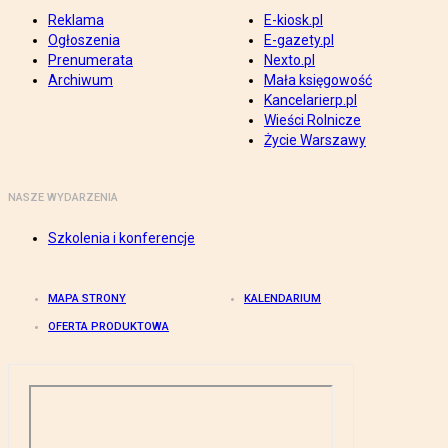
Reklama
E-kiosk.pl
Ogłoszenia
E-gazety.pl
Prenumerata
Nexto.pl
Archiwum
Mała księgowość
Kancelarierp.pl
Wieści Rolnicze
Życie Warszawy
NASZE WYDARZENIA
Szkolenia i konferencje
MAPA STRONY
KALENDARIUM
OFERTA PRODUKTOWA