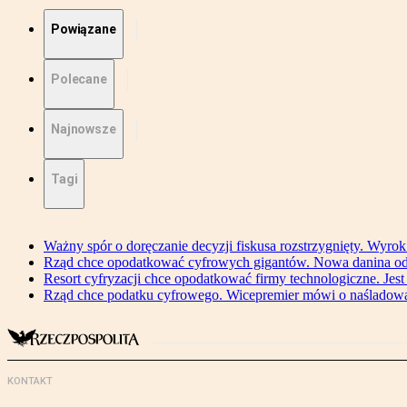
Powiązane
Polecane
Najnowsze
Tagi
Ważny spór o doręczanie decyzji fiskusa rozstrzygnięty. Wyr
Rząd chce opodatkować cyfrowych gigantów. Nowa danina od
Resort cyfryzacji chce opodatkować firmy technologiczne. Jest
Rząd chce podatku cyfrowego. Wicepremier mówi o naśladow
KONTAKT