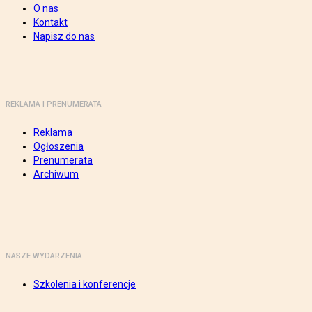
O nas
Kontakt
Napisz do nas
REKLAMA I PRENUMERATA
Reklama
Ogłoszenia
Prenumerata
Archiwum
NASZE WYDARZENIA
Szkolenia i konferencje