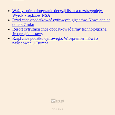
Ważny spór o doręczanie decyzji fiskusa rozstrzygnięty.
Wyrok 7 sędziów NSA
Rząd chce opodatkować cyfrowych gigantów. Nowa danina
od 2027 roku
Resort cyfryzacji chce opodatkować firmy technologiczne.
Jest projekt ustawy
Rząd chce podatku cyfrowego. Wicepremier mówi o
naśladowaniu Trumpa