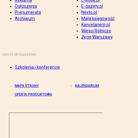
Reklama
E-kiosk.pl
Ogłoszenia
E-gazety.pl
Prenumerata
Nexto.pl
Archiwum
Mała księgowość
Kancelarierp.pl
Wieści Rolnicze
Życie Warszawy
NASZE WYDARZENIA
Szkolenia i konferencje
MAPA STRONY
KALENDARIUM
OFERTA PRODUKTOWA