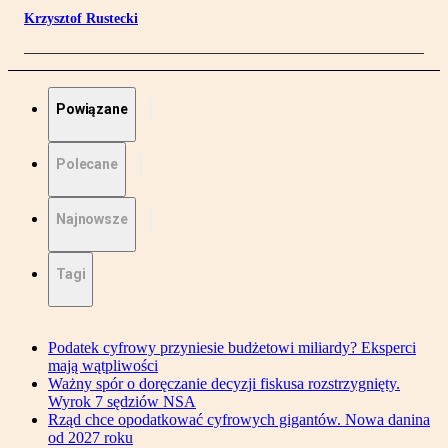
Krzysztof Rustecki
Powiązane
Polecane
Najnowsze
Tagi
Podatek cyfrowy przyniesie budżetowi miliardy? Eksperci
mają wątpliwości
Ważny spór o doręczanie decyzji fiskusa rozstrzygnięty.
Wyrok 7 sędziów NSA
Rząd chce opodatkować cyfrowych gigantów. Nowa danina
od 2027 roku