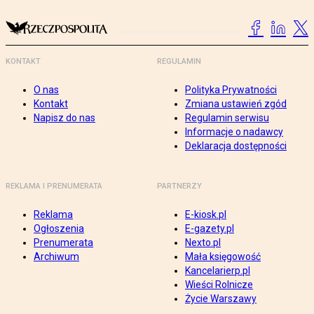
KONTAKT
REGULAMIN
O nas
Polityka Prywatności
Kontakt
Zmiana ustawień zgód
Napisz do nas
Regulamin serwisu
Informacje o nadawcy
Deklaracja dostępności
REKLAMA I PRENUMERATA
PARTNERZY
Reklama
E-kiosk.pl
Ogłoszenia
E-gazety.pl
Prenumerata
Nexto.pl
Archiwum
Mała księgowość
Kancelarierp.pl
Wieści Rolnicze
Życie Warszawy