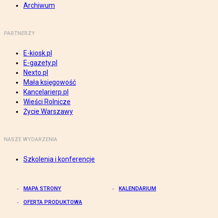
Archiwum
PARTNERZY
E-kiosk.pl
E-gazety.pl
Nexto.pl
Mała księgowość
Kancelarierp.pl
Wieści Rolnicze
Życie Warszawy
NASZE WYDARZENIA
Szkolenia i konferencje
MAPA STRONY
KALENDARIUM
OFERTA PRODUKTOWA