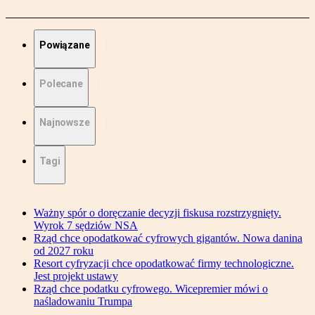
Powiązane
Polecane
Najnowsze
Tagi
Ważny spór o doręczanie decyzji fiskusa rozstrzygnięty.
Wyrok 7 sędziów NSA
Rząd chce opodatkować cyfrowych gigantów. Nowa danina
od 2027 roku
Resort cyfryzacji chce opodatkować firmy technologiczne.
Jest projekt ustawy
Rząd chce podatku cyfrowego. Wicepremier mówi o
naśladowaniu Trumpa