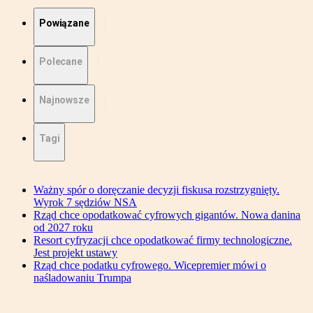
Powiązane
Polecane
Najnowsze
Tagi
Ważny spór o doręczanie decyzji fiskusa rozstrzygnięty.
Wyrok 7 sędziów NSA
Rząd chce opodatkować cyfrowych gigantów. Nowa danina
od 2027 roku
Resort cyfryzacji chce opodatkować firmy technologiczne.
Jest projekt ustawy
Rząd chce podatku cyfrowego. Wicepremier mówi o
naśladowaniu Trumpa