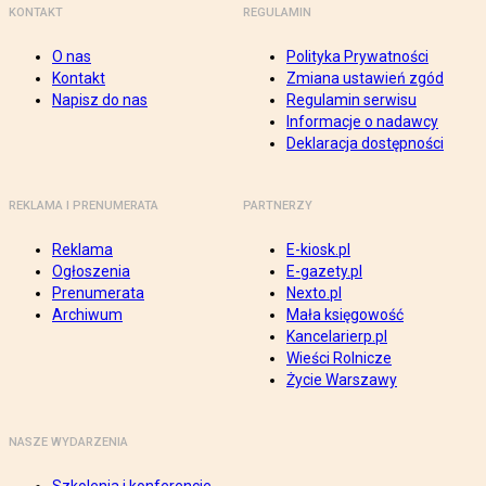
KONTAKT
REGULAMIN
O nas
Polityka Prywatności
Kontakt
Zmiana ustawień zgód
Napisz do nas
Regulamin serwisu
Informacje o nadawcy
Deklaracja dostępności
REKLAMA I PRENUMERATA
PARTNERZY
Reklama
E-kiosk.pl
Ogłoszenia
E-gazety.pl
Prenumerata
Nexto.pl
Archiwum
Mała księgowość
Kancelarierp.pl
Wieści Rolnicze
Życie Warszawy
NASZE WYDARZENIA