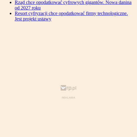
Rząd chce opodatkować cyfrowych gigantów. Nowa danina
od 2027 roku
Resort cyfryzacji chce opodatkować firmy technologiczne.
Jest projekt ustawy