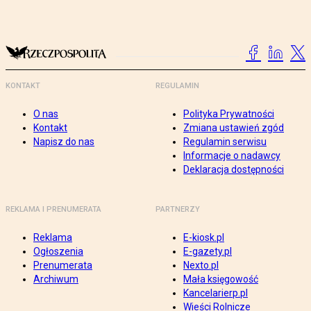
KONTAKT
REGULAMIN
O nas
Polityka Prywatności
Kontakt
Zmiana ustawień zgód
Napisz do nas
Regulamin serwisu
Informacje o nadawcy
Deklaracja dostępności
REKLAMA I PRENUMERATA
PARTNERZY
Reklama
E-kiosk.pl
Ogłoszenia
E-gazety.pl
Prenumerata
Nexto.pl
Archiwum
Mała księgowość
Kancelarierp.pl
Wieści Rolnicze