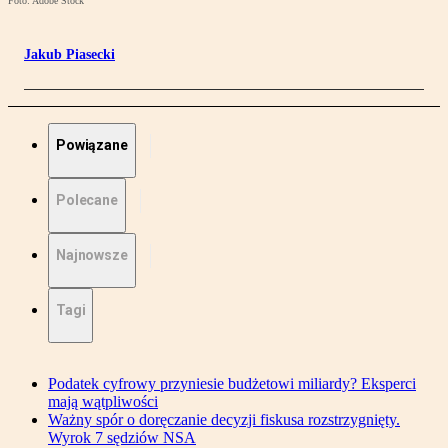
Foto: Adobe Stock
Jakub Piasecki
Powiązane
Polecane
Najnowsze
Tagi
Podatek cyfrowy przyniesie budżetowi miliardy? Eksperci
mają wątpliwości
Ważny spór o doręczanie decyzji fiskusa rozstrzygnięty.
Wyrok 7 sędziów NSA