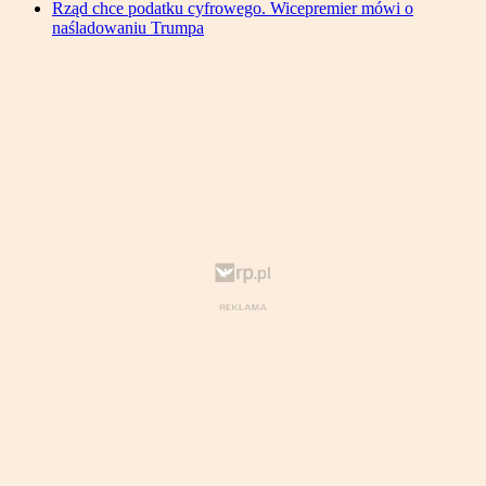
Rząd chce podatku cyfrowego. Wicepremier mówi o
naśladowaniu Trumpa