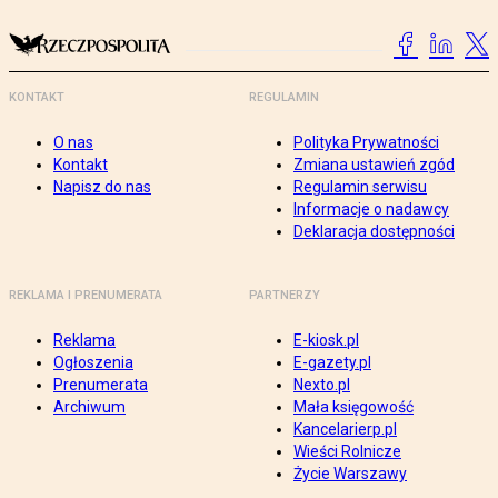
KONTAKT
REGULAMIN
O nas
Polityka Prywatności
Kontakt
Zmiana ustawień zgód
Napisz do nas
Regulamin serwisu
Informacje o nadawcy
Deklaracja dostępności
REKLAMA I PRENUMERATA
PARTNERZY
Reklama
E-kiosk.pl
Ogłoszenia
E-gazety.pl
Prenumerata
Nexto.pl
Archiwum
Mała księgowość
Kancelarierp.pl
Wieści Rolnicze
Życie Warszawy