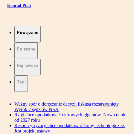
Konrad Piłat
Powiązane
Polecane
Najnowsze
Tagi
Ważny spór o doręczanie decyzji fiskusa rozstrzygnięty.
Wyrok 7 sędziów NSA
Rząd chce opodatkować cyfrowych gigantów. Nowa danina
od 2027 roku
Resort cyfryzacji chce opodatkować firmy technologiczne.
Jest projekt ustawy