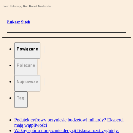
Foto: Fotorzepa, Rob Robert Gardziński
Łukasz Sitek
Powiązane
Polecane
Najnowsze
Tagi
Podatek cyfrowy przyniesie budżetowi miliardy? Eksperci
mają wątpliwości
Ważny spór o doręczanie decyzji fiskusa rozstrzygnięty.