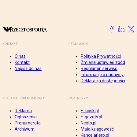
KONTAKT
REGULAMIN
O nas
Polityka Prywatności
Kontakt
Zmiana ustawień zgód
Napisz do nas
Regulamin serwisu
Informacje o nadawcy
Deklaracja dostępności
REKLAMA I PRENUMERATA
PARTNERZY
Reklama
E-kiosk.pl
Ogłoszenia
E-gazety.pl
Prenumerata
Nexto.pl
Archiwum
Mała księgowość
Kancelarierp.pl