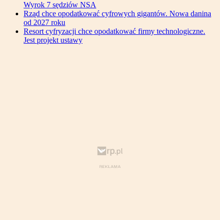
Wyrok 7 sędziów NSA
Rząd chce opodatkować cyfrowych gigantów. Nowa danina
od 2027 roku
Resort cyfryzacji chce opodatkować firmy technologiczne.
Jest projekt ustawy