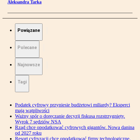
Aleksandra Tarka
Powiązane
Polecane
Najnowsze
Tagi
Podatek cyfrowy przyniesie budżetowi miliardy? Eksperci
mają wątpliwości
Ważny spór o doręczanie decyzji fiskusa rozstrzygnięty.
Wyrok 7 sędziów NSA
Rząd chce opodatkować cyfrowych gigantów. Nowa danina
od 2027 roku
Resort cyfryzacji chce opodatkować firmy technologiczne.