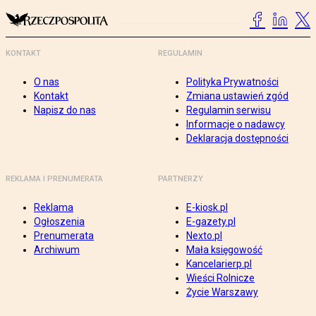
KONTAKT
REGULAMIN
O nas
Polityka Prywatności
Kontakt
Zmiana ustawień zgód
Napisz do nas
Regulamin serwisu
Informacje o nadawcy
Deklaracja dostępności
REKLAMA I PRENUMERATA
PARTNERZY
Reklama
E-kiosk.pl
Ogłoszenia
E-gazety.pl
Prenumerata
Nexto.pl
Archiwum
Mała księgowość
Kancelarierp.pl
Wieści Rolnicze
Życie Warszawy