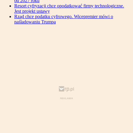
od 2027 roku
Resort cyfryzacji chce opodatkować firmy technologiczne.
Jest projekt ustawy
Rząd chce podatku cyfrowego. Wicepremier mówi o
naśladowaniu Trumpa