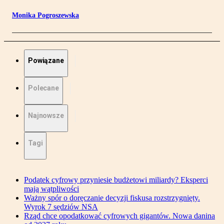
Monika Pogroszewska
Powiązane
Polecane
Najnowsze
Tagi
Podatek cyfrowy przyniesie budżetowi miliardy? Eksperci
mają wątpliwości
Ważny spór o doręczanie decyzji fiskusa rozstrzygnięty.
Wyrok 7 sędziów NSA
Rząd chce opodatkować cyfrowych gigantów. Nowa danina