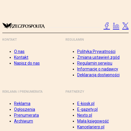
KONTAKT
REGULAMIN
O nas
Polityka Prywatności
Kontakt
Zmiana ustawień zgód
Napisz do nas
Regulamin serwisu
Informacje o nadawcy
Deklaracja dostępności
REKLAMA I PRENUMERATA
PARTNERZY
Reklama
E-kiosk.pl
Ogłoszenia
E-gazety.pl
Prenumerata
Nexto.pl
Archiwum
Mała księgowość
Kancelarierp.pl