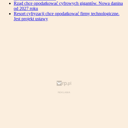
Rząd chce opodatkować cyfrowych gigantów. Nowa danina
od 2027 roku
Resort cyfryzacji chce opodatkować firmy technologiczne.
Jest projekt ustawy