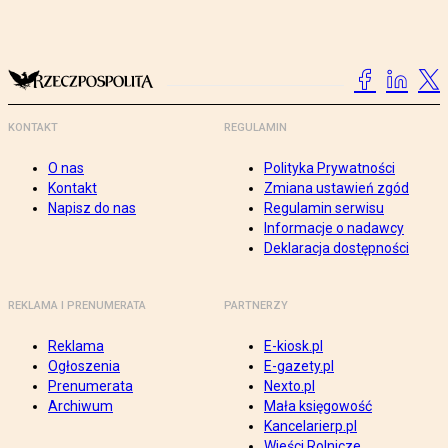
KONTAKT
REGULAMIN
O nas
Polityka Prywatności
Kontakt
Zmiana ustawień zgód
Napisz do nas
Regulamin serwisu
Informacje o nadawcy
Deklaracja dostępności
REKLAMA I PRENUMERATA
PARTNERZY
Reklama
E-kiosk.pl
Ogłoszenia
E-gazety.pl
Prenumerata
Nexto.pl
Archiwum
Mała księgowość
Kancelarierp.pl
Wieści Rolnicze