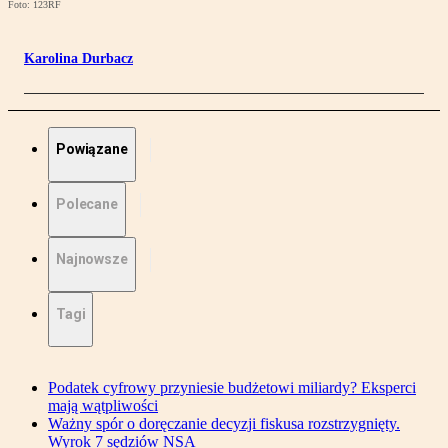
Foto: 123RF
Karolina Durbacz
Powiązane
Polecane
Najnowsze
Tagi
Podatek cyfrowy przyniesie budżetowi miliardy? Eksperci
mają wątpliwości
Ważny spór o doręczanie decyzji fiskusa rozstrzygnięty.
Wyrok 7 sędziów NSA