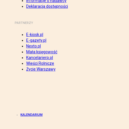
Informacje o nadawcy
Deklaracja dostępności
PARTNERZY
E-kiosk.pl
E-gazety.pl
Nexto.pl
Mała księgowość
Kancelarierp.pl
Wieści Rolnicze
Życie Warszawy
KALENDARIUM