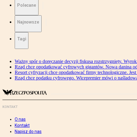
Polecane
Najnowsze
Tagi
Ważny spór o doręczanie decyzji fiskusa rozstrzygnięty. Wyr
Rząd chce opodatkować cyfrowych gigantów. Nowa danina od
Resort cyfryzacji chce opodatkować firmy technologiczne. Jest
Rząd chce podatku cyfrowego. Wicepremier mówi o naśladow
KONTAKT
O nas
Kontakt
Napisz do nas