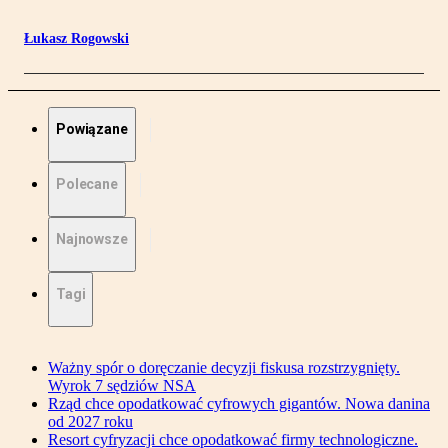
Łukasz Rogowski
Powiązane
Polecane
Najnowsze
Tagi
Ważny spór o doręczanie decyzji fiskusa rozstrzygnięty.
Wyrok 7 sędziów NSA
Rząd chce opodatkować cyfrowych gigantów. Nowa danina
od 2027 roku
Resort cyfryzacji chce opodatkować firmy technologiczne.