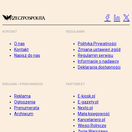
KONTAKT
REGULAMIN
O nas
Polityka Prywatności
Kontakt
Zmiana ustawień zgód
Napisz do nas
Regulamin serwisu
Informacje o nadawcy
Deklaracja dostępności
REKLAMA I PRENUMERATA
PARTNERZY
Reklama
E-kiosk.pl
Ogłoszenia
E-gazety.pl
Prenumerata
Nexto.pl
Archiwum
Mała księgowość
Kancelarierp.pl
Wieści Rolnicze
Życie Warszawy