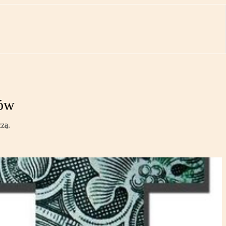
ków
czą.