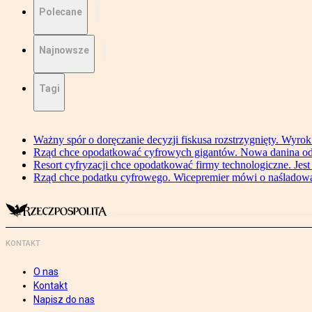
Polecane
Najnowsze
Tagi
Ważny spór o doręczanie decyzji fiskusa rozstrzygnięty. Wyr
Rząd chce opodatkować cyfrowych gigantów. Nowa danina od
Resort cyfryzacji chce opodatkować firmy technologiczne. Jest
Rząd chce podatku cyfrowego. Wicepremier mówi o naśladow
KONTAKT
O nas
Kontakt
Napisz do nas