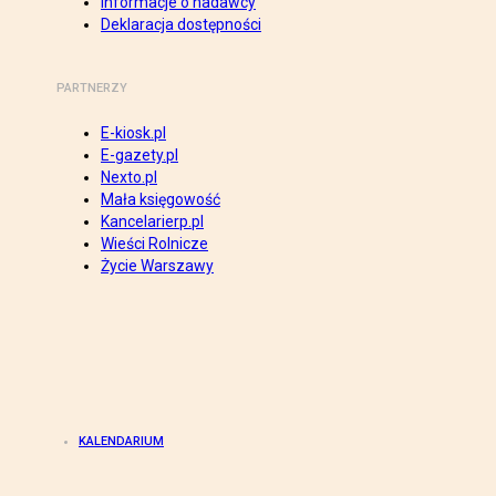
Informacje o nadawcy
Deklaracja dostępności
PARTNERZY
E-kiosk.pl
E-gazety.pl
Nexto.pl
Mała księgowość
Kancelarierp.pl
Wieści Rolnicze
Życie Warszawy
KALENDARIUM