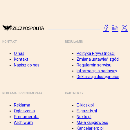
KONTAKT
REGULAMIN
O nas
Polityka Prywatności
Kontakt
Zmiana ustawień zgód
Napisz do nas
Regulamin serwisu
Informacje o nadawcy
Deklaracja dostępności
REKLAMA I PRENUMERATA
PARTNERZY
Reklama
E-kiosk.pl
Ogłoszenia
E-gazety.pl
Prenumerata
Nexto.pl
Archiwum
Mała księgowość
Kancelarierp.pl