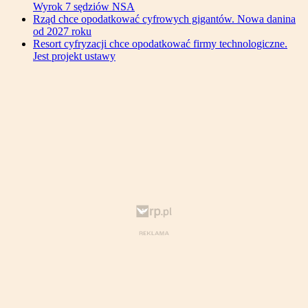
Wyrok 7 sędziów NSA
Rząd chce opodatkować cyfrowych gigantów. Nowa danina
od 2027 roku
Resort cyfryzacji chce opodatkować firmy technologiczne.
Jest projekt ustawy