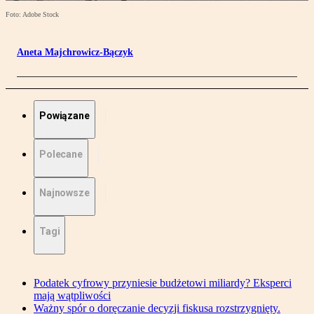
Foto: Adobe Stock
Aneta Majchrowicz-Bączyk
Powiązane
Polecane
Najnowsze
Tagi
Podatek cyfrowy przyniesie budżetowi miliardy? Eksperci
mają wątpliwości
Ważny spór o doręczanie decyzji fiskusa rozstrzygnięty.