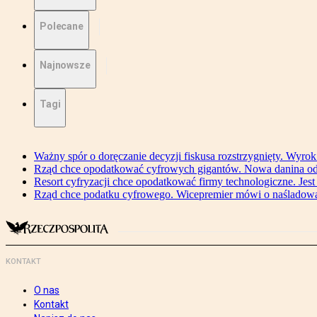
Polecane
Najnowsze
Tagi
Ważny spór o doręczanie decyzji fiskusa rozstrzygnięty. Wyr
Rząd chce opodatkować cyfrowych gigantów. Nowa danina od
Resort cyfryzacji chce opodatkować firmy technologiczne. Jest
Rząd chce podatku cyfrowego. Wicepremier mówi o naśladow
KONTAKT
O nas
Kontakt