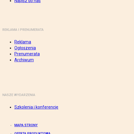
Napisz do nas
REKLAMA I PRENUMERATA
Reklama
Ogłoszenia
Prenumerata
Archiwum
NASZE WYDARZENIA
Szkolenia i konferencje
MAPA STRONY
OFERTA PRODUKTOWA