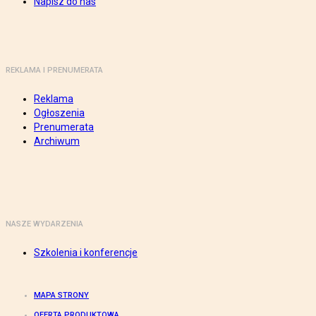
Napisz do nas
REKLAMA I PRENUMERATA
Reklama
Ogłoszenia
Prenumerata
Archiwum
NASZE WYDARZENIA
Szkolenia i konferencje
MAPA STRONY
OFERTA PRODUKTOWA