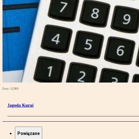
Foto: 123RF
Jagoda Kuraś
Powiązane