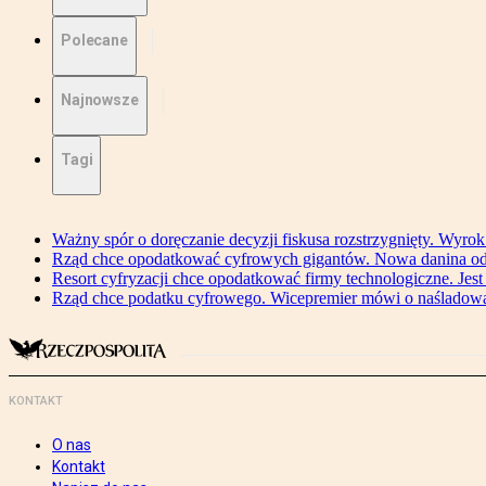
Polecane
Najnowsze
Tagi
Ważny spór o doręczanie decyzji fiskusa rozstrzygnięty. Wyr
Rząd chce opodatkować cyfrowych gigantów. Nowa danina od
Resort cyfryzacji chce opodatkować firmy technologiczne. Jest
Rząd chce podatku cyfrowego. Wicepremier mówi o naśladow
KONTAKT
O nas
Kontakt